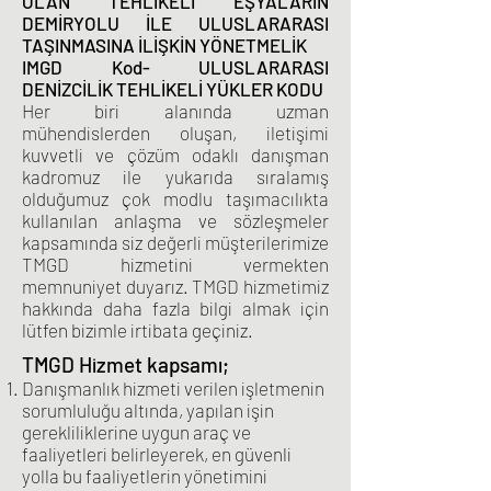
OLAN TEHLİKELİ EŞYALARIN
DEMİRYOLU İLE ULUSLARARASI
TAŞINMASINA İLİŞKİN YÖNETMELİK
IMGD Kod- ULUSLARARASI
DENİZCİLİK TEHLİKELİ YÜKLER KODU
Her biri alanında uzman
mühendislerden oluşan, iletişimi
kuvvetli ve çözüm odaklı danışman
kadromuz ile yukarıda sıralamış
olduğumuz çok modlu taşımacılıkta
kullanılan anlaşma ve sözleşmeler
kapsamında siz değerli müşterilerimize
TMGD hizmetini vermekten
memnuniyet duyarız. TMGD hizmetimiz
hakkında daha fazla bilgi almak için
lütfen bizimle irtibata geçiniz.
TMGD Hizmet kapsamı;
Danışmanlık hizmeti verilen işletmenin
sorumluluğu altında, yapılan işin
gerekliliklerine uygun araç ve
faaliyetleri belirleyerek, en güvenli
yolla bu faaliyetlerin yönetimini