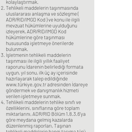
kolaylaştırmak.
Tehlikeli maddelerin taşınmasında
uluslararası anlaşma ve sözleşme (
ADR/RID/IMGD Kod ) ve konu ile ilgili
mevzuat hükümlerine uyulduğunu
izleyerek, ADR/RID/IMGD Kod
hükümlerine göre taşınması
hususunda işletmeye önerilerde
bulunmak.
İşletmenin tehlikeli maddelerin
taşınması ile ilgili yıllık faaliyet
raporunu İdarenin belirlediği formata
uygun, yıl sonu, ilk üç ay içerisinde
hazırlayarak talep edildiğinde
www.t
ürkiye.gov.tr adresinden İdareye
göndermek ve danışmanlık hizmeti
verilen işletmeye sunmak.
Tehlikeli maddelerin tehlike sınıfı ve
özelliklerini, sınıflarına göre toplam
miktarlarını, ADR/RID Bölüm 1.8.3.6’ya
göre meydana gelmiş kazalarda
düzenlenmiş raporları, Taşınan
tehlikeli maddelerin hangi taşıma türü